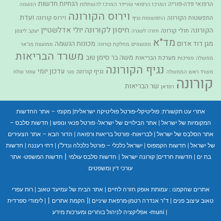
הנחיות חדשות
הרפואי פדה-פוריה
המרכז הרפואי שניידר
המרכז להשתלות
הנשמה
וירוס הקורונה
ועדת
התפשטות הקורונה
וירוס קורונה
התפשטות נגיף
חיסון לקורונה
יולי אדלשטיין
הקורונה
חולי קורונה
חזרה לשגרה
יעקב ליצמן
מד"א
מגן דוד אדום
מכונות הנשמה
מונשמים
מחלקת קורונה
ממועצת מג'אר
משרד הבריאות
משה בר סימן טוב
מערכת הבריאות
ממשלה
מסיכות
נגיף הקורונה
עדכון יומי
נגיף קורונה
משרד ראש הממשלה
סגר
עופר שלח
קורונה
שר הבריאות
רמדאן
אתרי עט תקשורת:
פוליטיקלי-פורטל פוליטיקה ישראלית
|
מקומי – אתר החדשות
המקומיות של ישראל
|
אתר הבילויים של ישראל- פורטל פנאי ונופש
|
חדשות סלבס –
אתר הסלבס של ישראל
|
לבריאות- פורטל בריאות ורפואה
|
הדור הבא – אתר הצעירים
של ישראל
|
חדשות הקמפוס
|
ישראל כלכלי – פורטל כלכלה ונדל"ן
|
דתי רעננה
|
חדשות
|
בת ים
|
חדשות חרדים
|
קורונה ישראל
|
חדשות סלבס עולמי
חדשות המשפט- אתר
עורכי דין ומשפטים
אתרים שהקמנו :
עמותת אופק חזרה לחיים
|
אתר הבית של עמיעד טאוב
|
רות עפרי
|
|
טאוב עיצוב פנים
|
ד"ר אנדרה רטמן-מרפאת שיניים
|
הקמת אתרים
|
לימודי ספרדית
|
muni- אפליקציה לניהול בוחרים ומערכות מידע