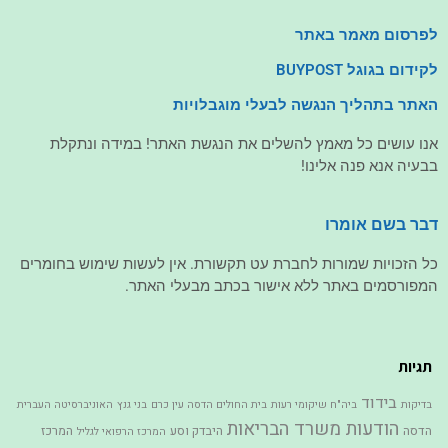
לפרסום מאמר באתר
לקידום בגוגל BUYPOST
האתר בתהליך הנגשה לבעלי מוגבלויות
אנו עושים כל מאמץ להשלים את הנגשת האתר! במידה ונתקלת
בבעיה אנא פנה אלינו!
דבר בשם אומרו
כל הזכויות שמורות לחברת עט תקשורת. אין לעשות שימוש בחומרים
המפורסמים באתר ללא אישור בכתב מבעלי האתר.
תגיות
בידוד
בדיקות
ביה"ח שיקומי רעות
בית החולים הדסה עין כרם
בני גנץ
האוניברסיטה העברית
הודעות משרד הבריאות
הדסה
היבדק וסע
המרכז
המרכז הרפואי לגליל