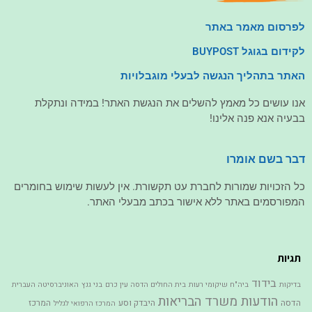
לפרסום מאמר באתר
לקידום בגוגל BUYPOST
האתר בתהליך הנגשה לבעלי מוגבלויות
אנו עושים כל מאמץ להשלים את הנגשת האתר! במידה ונתקלת
בבעיה אנא פנה אלינו!
דבר בשם אומרו
כל הזכויות שמורות לחברת עט תקשורת. אין לעשות שימוש בחומרים
המפורסמים באתר ללא אישור בכתב מבעלי האתר.
תגיות
בידוד
בדיקות
ביה"ח שיקומי רעות
בית החולים הדסה עין כרם
בני גנץ
האוניברסיטה העברית
הודעות משרד הבריאות
הדסה
היבדק וסע
המרכז
המרכז הרפואי לגליל