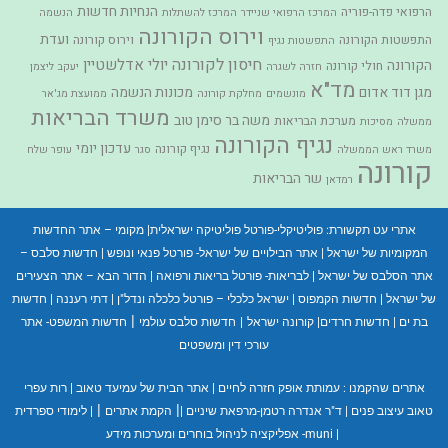
הנחיות חדשות
הרפואי פדה-פוריה
המרכז הרפואי שניידר
המרכז להשתלות
הנשמה
וירוס הקורונה
ועדת
התפשטות הקורונה
וירוס קורונה
התפשטות נגיף
חיסון לקורונה
יולי אדלשטיין
הקורונה
חולי קורונה
חזרה לשגרה
יעקב ליצמן
מד"א
מגן דוד אדום
מכונות הנשמה
מונשמים
מחלקת קורונה
ממועצת מג'אר
משרד הבריאות
משה בר סימן טוב
מערכת הבריאות
ממשלה
מסיכות
נגיף הקורונה
עדכון יומי
נגיף קורונה
משרד ראש הממשלה
סגר
עופר שלח
קורונה
שר הבריאות
רמדאן
אתרי עט תקשורת:
פוליטיקלי-פורטל פוליטיקה ישראלית
|
מקומי – אתר החדשות
המקומיות של ישראל
|
אתר הבילויים של ישראל- פורטל פנאי ונופש
|
חדשות סלבס –
אתר הסלבס של ישראל
|
לבריאות- פורטל בריאות ורפואה
|
הדור הבא – אתר הצעירים
של ישראל
|
חדשות הקמפוס
|
ישראל כלכלי – פורטל כלכלה ונדל"ן
|
דתי רעננה
|
חדשות
|
בת ים
|
חדשות חרדים
|
קורונה ישראל
|
חדשות סלבס עולמי
חדשות המשפט- אתר
עורכי דין ומשפטים
אתרים שהקמנו :
עמותת אופק חזרה לחיים
|
אתר הבית של עמיעד טאוב
|
רות עפרי
|
|
טאוב עיצוב פנים
|
ד"ר אנדרה רטמן-מרפאת שיניים
|
הקמת אתרים
|
לימודי ספרדית
|
muni- אפליקציה לניהול בוחרים ומערכות מידע