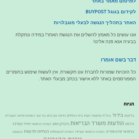
לפרסום מאמר באתר
לקידום בגוגל BUYPOST
האתר בתהליך הנגשה לבעלי מוגבלויות
אנו עושים כל מאמץ להשלים את הנגשת האתר! במידה ונתקלת
בבעיה אנא פנה אלינו!
דבר בשם אומרו
כל הזכויות שמורות לחברת עט תקשורת. אין לעשות שימוש בחומרים
המפורסמים באתר ללא אישור בכתב מבעלי האתר.
תגיות
בידוד
בדיקות
ביה"ח שיקומי רעות
בית החולים הדסה עין כרם
בני גנץ
האוניברסיטה העברית
הודעות משרד הבריאות
הדסה
היבדק וסע
המרכז
המרכז הרפואי לגליל
הנחיות חדשות
הרפואי פדה-פוריה
המרכז הרפואי שניידר
המרכז להשתלות
הנשמה