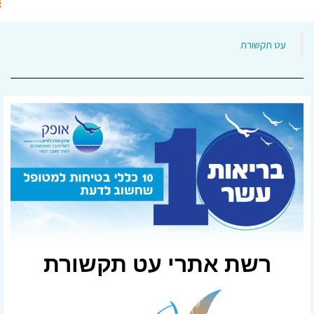
‏עט תקשורת‏
רשת אתרי עט תקשורת