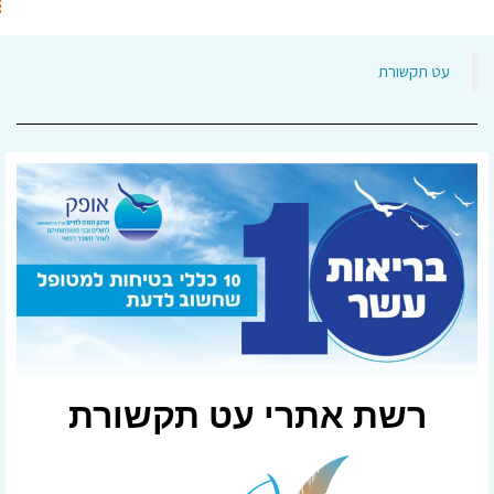
‏עט תקשורת‏
רשת אתרי עט תקשורת