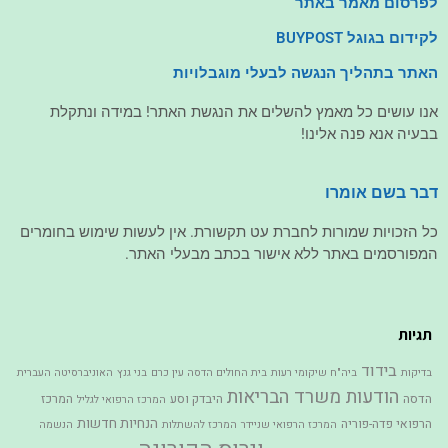
לפרסום מאמר באתר
לקידום בגוגל BUYPOST
האתר בתהליך הנגשה לבעלי מוגבלויות
אנו עושים כל מאמץ להשלים את הנגשת האתר! במידה ונתקלת
בבעיה אנא פנה אלינו!
דבר בשם אומרו
כל הזכויות שמורות לחברת עט תקשורת. אין לעשות שימוש בחומרים
המפורסמים באתר ללא אישור בכתב מבעלי האתר.
תגיות
בידוד
בדיקות
ביה"ח שיקומי רעות
בית החולים הדסה עין כרם
בני גנץ
האוניברסיטה העברית
הודעות משרד הבריאות
הדסה
היבדק וסע
המרכז
המרכז הרפואי לגליל
הנחיות חדשות
הרפואי פדה-פוריה
המרכז הרפואי שניידר
המרכז להשתלות
הנשמה