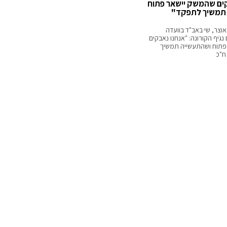
ים שהמשק יישאר פתוח
תמשיך לתפקד"
וצר, שי באב"ד בוועדה
גיף הקורונה: "אנחנו נאבקים
פתוח ושהתעשייה תמשיך
ח"כ