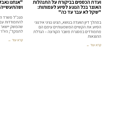
ועדת הכספים בביקורת על התנהלות
"אנחנו נאבק
האוצר בכל הנוגע לסיוע לעמותות:
ושהתעשייה 
"שקל לא עבר עד כה"
מנכ"ל משרד הא
להתמודדות עם נ
במהלך דיון הוועדה בנושא, הציגו נציגי אירגוני
שהמשק יישאר 
הסיוע את הקשיים המשמעותיים עימם הם
לתפקד"; היו"ר 
מתמודדים במסגרת משבר הקורונה – הגדלת
ההוצאות
קרא עוד ←
קרא עוד ←