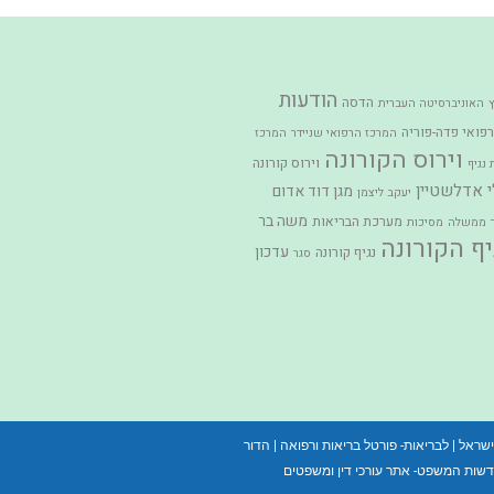
הודעות
הדסה
ץ
האוניברסיטה העברית
פואי פדה-פוריה
המרכז הרפואי שניידר
המרכז
וירוס הקורונה
וירוס קורונה
נגיף
י אדלשטיין
מגן דוד אדום
יעקב ליצמן
משה בר
מערכת הבריאות
ממשלה
מסיכות
יף הקורונה
עדכון
נגיף קורונה
סגר
ישראל
|
לבריאות- פורטל בריאות ורפואה
|
הדור
שות המשפט- אתר עורכי דין ומשפטים