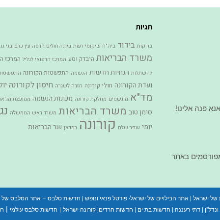
תגיות
בידוד
בדיקות
ביה"ח שיקומי רעות
בית החולים הדסה עין כרם
בני גנ
משרד הבריאות
היבדק וסע
המרכז הר
המרכז הרפואי לגליל
הנחיות חדשות
התפשטות הקורונה
להשתלות
הנשמה
התפשטות 
חיסון לקורונה
יול
ועדת הקורונה
חולי קורונה
חזרה לשגרה
מד"א
מכונות הנשמה
מונשמים
מחלקת קורונה
ממועצת מג'אר
נג
משרד הבריאות
א פנה אלינו!
סימן טוב
משרד ראש הממשלה
קורונה
יומי
שר הבריאות
עופר שלח
רמדאן
מפורסמים באתר
 של ישראל
|
אתר הבילויים של ישראל- פורטל פנאי ונופש
|
חדשות סלבס – אתר הסלבס של 
|
נדל"ן
|
דתי רעננה
|
חדשות בת ים
|
חדשות חרדים
|
קורונה ישראל
|
חדשות סלבס עולמי
חד