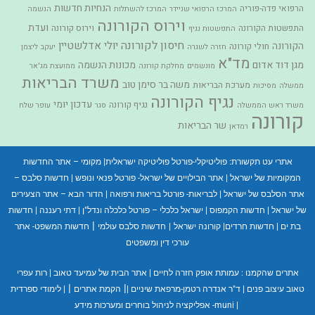
הנחיות חדשות
הרפואי פדה-פוריה
המרכז הרפואי שניידר
המרכז להשתלות
הנשמה
וירוס הקורונה
ועדת
התפשטות הקורונה
וירוס קורונה
התפשטות נגיף
חיסון לקורונה
יולי אדלשטיין
הקורונה
חולי קורונה
חזרה לשגרה
יעקב ליצמן
מד"א
מגן דוד אדום
מכונות הנשמה
מונשמים
מחלקת קורונה
ממועצת מג'אר
משרד הבריאות
משה בר סימן טוב
מערכת הבריאות
ממשלה
מסיכות
נגיף הקורונה
עדכון יומי
נגיף קורונה
משרד ראש הממשלה
סגר
עופר שלח
קורונה
שר הבריאות
רמדאן
אתרי עט תקשורת:
פוליטיקלי-פורטל פוליטיקה ישראלית
|
מקומי – אתר החדשות
המקומיות של ישראל
|
אתר הבילויים של ישראל- פורטל פנאי ונופש
|
חדשות סלבס –
אתר הסלבס של ישראל
|
לבריאות- פורטל בריאות ורפואה
|
הדור הבא – אתר הצעירים
של ישראל
|
חדשות הקמפוס
|
ישראל כלכלי – פורטל כלכלה ונדל"ן
|
דתי רעננה
|
חדשות
|
בת ים
|
חדשות חרדים
|
קורונה ישראל
|
חדשות סלבס עולמי
חדשות המשפט- אתר
עורכי דין ומשפטים
אתרים שהקמנו :
עמותת אופק חזרה לחיים
|
אתר הבית של עמיעד טאוב
|
רות עפרי
|
|
טאוב עיצוב פנים
|
ד"ר אנדרה רטמן-מרפאת שיניים
|
הקמת אתרים
|
לימודי ספרדית
|
muni- אפליקציה לניהול בוחרים ומערכות מידע