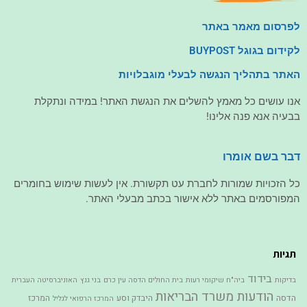
לפרסום מאמר באתר
לקידום בגוגל BUYPOST
האתר בתהליך הנגשה לבעלי מוגבלויות
אנו עושים כל מאמץ להשלים את הנגשת האתר! במידה ונתקלת
בבעיה אנא פנה אלינו!
דבר בשם אומרו
כל הזכויות שמורות לחברת עט תקשורת. אין לעשות שימוש בחומרים
המפורסמים באתר ללא אישור בכתב מבעלי האתר.
תגיות
בידוד
בדיקות
ביה"ח שיקומי רעות
בית החולים הדסה עין כרם
בני גנץ
האוניברסיטה העברית
הודעות משרד הבריאות
הדסה
היבדק וסע
המרכז
המרכז הרפואי לגליל