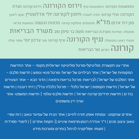
וירוס הקורונה
ועדת
התפשטות הקורונה
וירוס קורונה
התפשטות נגיף
חיסון לקורונה
יולי אדלשטיין
הקורונה
חולי קורונה
חזרה לשגרה
יעקב ליצמן
מד"א
מגן דוד אדום
מכונות הנשמה
מונשמים
מחלקת קורונה
ממועצת מג'אר
משרד הבריאות
משה בר סימן טוב
מערכת הבריאות
ממשלה
מסיכות
נגיף הקורונה
עדכון יומי
נגיף קורונה
משרד ראש הממשלה
סגר
עופר שלח
קורונה
שר הבריאות
רמדאן
אתרי עט תקשורת:
פוליטיקלי-פורטל פוליטיקה ישראלית
|
מקומי – אתר החדשות
המקומיות של ישראל
|
אתר הבילויים של ישראל- פורטל פנאי ונופש
|
חדשות סלבס –
אתר הסלבס של ישראל
|
לבריאות- פורטל בריאות ורפואה
|
הדור הבא – אתר הצעירים
של ישראל
|
חדשות הקמפוס
|
ישראל כלכלי – פורטל כלכלה ונדל"ן
|
דתי רעננה
|
חדשות
|
בת ים
|
חדשות חרדים
|
קורונה ישראל
|
חדשות סלבס עולמי
חדשות המשפט- אתר
עורכי דין ומשפטים
אתרים שהקמנו :
עמותת אופק חזרה לחיים
|
אתר הבית של עמיעד טאוב
|
רות עפרי
|
|
טאוב עיצוב פנים
|
ד"ר אנדרה רטמן-מרפאת שיניים
|
הקמת אתרים
|
לימודי ספרדית
|
muni- אפליקציה לניהול בוחרים ומערכות מידע