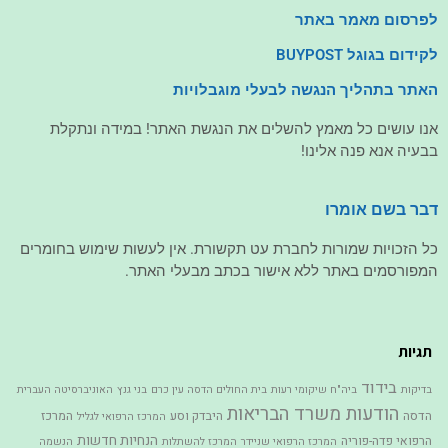
לפרסום מאמר באתר
לקידום בגוגל BUYPOST
האתר בתהליך הנגשה לבעלי מוגבלויות
אנו עושים כל מאמץ להשלים את הנגשת האתר! במידה ונתקלת
בבעיה אנא פנה אלינו!
דבר בשם אומרו
כל הזכויות שמורות לחברת עט תקשורת. אין לעשות שימוש בחומרים
המפורסמים באתר ללא אישור בכתב מבעלי האתר.
תגיות
בידוד
בדיקות
ביה"ח שיקומי רעות
בית החולים הדסה עין כרם
בני גנץ
האוניברסיטה העברית
הודעות משרד הבריאות
הדסה
היבדק וסע
המרכז
המרכז הרפואי לגליל
הנחיות חדשות
הרפואי פדה-פוריה
המרכז הרפואי שניידר
המרכז להשתלות
הנשמה