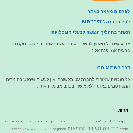
לפרסום מאמר באתר
לקידום בגוגל BUYPOST
האתר בתהליך הנגשה לבעלי מוגבלויות
אנו עושים כל מאמץ להשלים את הנגשת האתר! במידה ונתקלת
בבעיה אנא פנה אלינו!
דבר בשם אומרו
כל הזכויות שמורות לחברת עט תקשורת. אין לעשות שימוש בחומרים
המפורסמים באתר ללא אישור בכתב מבעלי האתר.
תגיות
בידוד
בדיקות
ביה"ח שיקומי רעות
בית החולים הדסה עין כרם
בני גנץ
האוניברסיטה העברית
הודעות משרד הבריאות
הדסה
היבדק וסע
המרכז
המרכז הרפואי לגליל