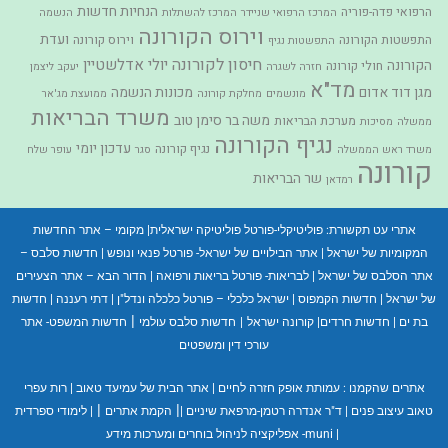
הנחיות חדשות
הרפואי פדה-פוריה
המרכז הרפואי שניידר
המרכז להשתלות
הנשמה
וירוס הקורונה
ועדת
התפשטות הקורונה
וירוס קורונה
התפשטות נגיף
חיסון לקורונה
יולי אדלשטיין
הקורונה
חולי קורונה
חזרה לשגרה
יעקב ליצמן
מד"א
מגן דוד אדום
מכונות הנשמה
מונשמים
מחלקת קורונה
ממועצת מג'אר
משרד הבריאות
משה בר סימן טוב
מערכת הבריאות
ממשלה
מסיכות
נגיף הקורונה
עדכון יומי
נגיף קורונה
משרד ראש הממשלה
סגר
עופר שלח
קורונה
שר הבריאות
רמדאן
אתרי עט תקשורת:
פוליטיקלי-פורטל פוליטיקה ישראלית
|
מקומי – אתר החדשות
המקומיות של ישראל
|
אתר הבילויים של ישראל- פורטל פנאי ונופש
|
חדשות סלבס –
אתר הסלבס של ישראל
|
לבריאות- פורטל בריאות ורפואה
|
הדור הבא – אתר הצעירים
של ישראל
|
חדשות הקמפוס
|
ישראל כלכלי – פורטל כלכלה ונדל"ן
|
דתי רעננה
|
חדשות
|
בת ים
|
חדשות חרדים
|
קורונה ישראל
|
חדשות סלבס עולמי
חדשות המשפט- אתר
עורכי דין ומשפטים
אתרים שהקמנו :
עמותת אופק חזרה לחיים
|
אתר הבית של עמיעד טאוב
|
רות עפרי
|
|
טאוב עיצוב פנים
|
ד"ר אנדרה רטמן-מרפאת שיניים
|
הקמת אתרים
|
לימודי ספרדית
|
muni- אפליקציה לניהול בוחרים ומערכות מידע