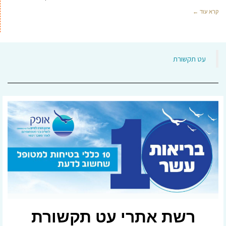
קרא עוד ←
‏עט תקשורת‏
רשת אתרי עט תקשורת