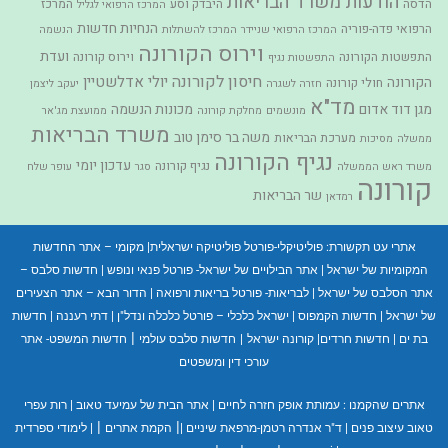
הודעות משרד הבריאות
הדסה
היבדק וסע
המרכז
המרכז הרפואי לגליל
הנחיות חדשות
הרפואי פדה-פוריה
המרכז הרפואי שניידר
המרכז להשתלות
הנשמה
וירוס הקורונה
ועדת
התפשטות הקורונה
וירוס קורונה
התפשטות נגיף
חיסון לקורונה
יולי אדלשטיין
הקורונה
חולי קורונה
חזרה לשגרה
יעקב ליצמן
מד"א
מגן דוד אדום
מכונות הנשמה
מונשמים
מחלקת קורונה
ממועצת מג'אר
משרד הבריאות
משה בר סימן טוב
מערכת הבריאות
ממשלה
מסיכות
נגיף הקורונה
עדכון יומי
נגיף קורונה
משרד ראש הממשלה
סגר
עופר שלח
קורונה
שר הבריאות
רמדאן
אתרי עט תקשורת:
פוליטיקלי-פורטל פוליטיקה ישראלית
|
מקומי – אתר החדשות
המקומיות של ישראל
|
אתר הבילויים של ישראל- פורטל פנאי ונופש
|
חדשות סלבס –
אתר הסלבס של ישראל
|
לבריאות- פורטל בריאות ורפואה
|
הדור הבא – אתר הצעירים
של ישראל
|
חדשות הקמפוס
|
ישראל כלכלי – פורטל כלכלה ונדל"ן
|
דתי רעננה
|
חדשות
|
בת ים
|
חדשות חרדים
|
קורונה ישראל
|
חדשות סלבס עולמי
חדשות המשפט- אתר
עורכי דין ומשפטים
אתרים שהקמנו :
עמותת אופק חזרה לחיים
|
אתר הבית של עמיעד טאוב
|
רות עפרי
|
|
טאוב עיצוב פנים
|
ד"ר אנדרה רטמן-מרפאת שיניים
|
הקמת אתרים
|
לימודי ספרדית