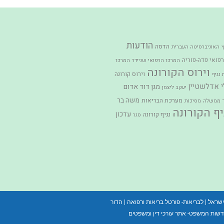
הודעות
הדסה
ץ
האוניברסיטה העברית
פואי פדה-פוריה
המרכז הרפואי שניידר
המרכז
וירוס הקורונה
וירוס קורונה
נגיף
י אדלשטיין
מגן דוד אדום
יעקב ליצמן
משה בר
מערכת הבריאות
ממשלה
מסיכות
יף הקורונה
עדכון
נגיף קורונה
סגר
ישראל
|
לבריאות- פורטל בריאות ורפואה
|
הדור
שות המשפט- אתר עורכי דין ומשפטים