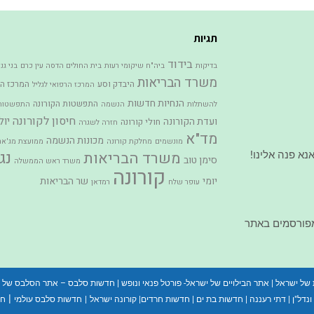
תגיות
בידוד
בדיקות
ביה"ח שיקומי רעות
בית החולים הדסה עין כרם
בני גנ
משרד הבריאות
היבדק וסע
המרכז הר
המרכז הרפואי לגליל
הנחיות חדשות
התפשטות הקורונה
להשתלות
הנשמה
התפשטות 
חיסון לקורונה
יול
ועדת הקורונה
חולי קורונה
חזרה לשגרה
מד"א
מכונות הנשמה
מונשמים
מחלקת קורונה
ממועצת מג'אר
נג
משרד הבריאות
א פנה אלינו!
סימן טוב
משרד ראש הממשלה
קורונה
יומי
שר הבריאות
עופר שלח
רמדאן
מפורסמים באתר
 של ישראל
|
אתר הבילויים של ישראל- פורטל פנאי ונופש
|
חדשות סלבס – אתר הסלבס של 
|
נדל"ן
|
דתי רעננה
|
חדשות בת ים
|
חדשות חרדים
|
קורונה ישראל
|
חדשות סלבס עולמי
חד