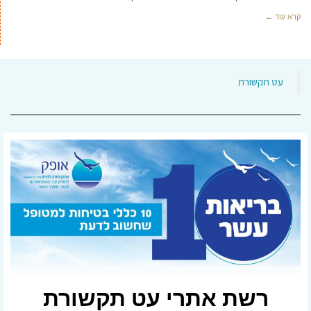
קרא עוד ←
‏עט תקשורת‏
רשת אתרי עט תקשורת