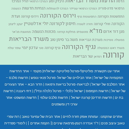
הודעות משרד הבריאות
הדסה
היבדק וסע
המרכז
המרכז הרפואי לגליל
הנחיות חדשות
הרפואי פדה-פוריה
המרכז הרפואי שניידר
המרכז להשתלות
הנשמה
וירוס הקורונה
ועדת
התפשטות הקורונה
וירוס קורונה
התפשטות נגיף
חיסון לקורונה
יולי אדלשטיין
הקורונה
חולי קורונה
חזרה לשגרה
יעקב ליצמן
מד"א
מגן דוד אדום
מכונות הנשמה
מונשמים
מחלקת קורונה
ממועצת מג'אר
משרד הבריאות
משה בר סימן טוב
מערכת הבריאות
ממשלה
מסיכות
נגיף הקורונה
עדכון יומי
נגיף קורונה
משרד ראש הממשלה
סגר
עופר שלח
קורונה
שר הבריאות
רמדאן
אתרי עט תקשורת:
פוליטיקלי-פורטל פוליטיקה ישראלית
|
מקומי – אתר החדשות
המקומיות של ישראל
|
אתר הבילויים של ישראל- פורטל פנאי ונופש
|
חדשות סלבס –
אתר הסלבס של ישראל
|
לבריאות- פורטל בריאות ורפואה
|
הדור הבא – אתר הצעירים
של ישראל
|
חדשות הקמפוס
|
ישראל כלכלי – פורטל כלכלה ונדל"ן
|
דתי רעננה
|
חדשות
|
בת ים
|
חדשות חרדים
|
קורונה ישראל
|
חדשות סלבס עולמי
חדשות המשפט- אתר
עורכי דין ומשפטים
אתרים שהקמנו :
עמותת אופק חזרה לחיים
|
אתר הבית של עמיעד טאוב
|
רות עפרי
|
|
טאוב עיצוב פנים
|
ד"ר אנדרה רטמן-מרפאת שיניים
|
הקמת אתרים
|
לימודי ספרדית