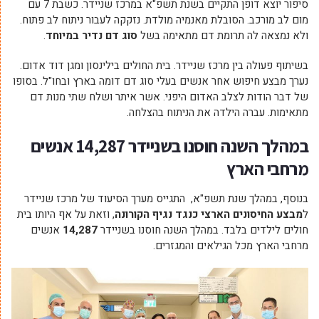
סיפור יוצא דופן התקיים בשנת תשפ"א במרכז שניידר. כשבת 7 עם
מום לב מורכב. הסובלת מאנמיה מולדת. נזקקה לעבור ניתוח לב פתוח.
ולא נמצאה לה תרומת דם מתאימה בשל
סוג דם נדיר במיוחד
.
בשיתוף פעולה בין מרכז שניידר. בית החולים בילינסון ומגן דוד אדום.
נערך מבצע חיפוש אחר אנשים בעלי סוג דם דומה בארץ ובחו"ל. בסופו
של דבר הודות לצלב האדום היפני. אשר איתר ושלח שתי מנות דם
מתאימות. עברה הילדה את הניתוח בהצלחה.
במהלך השנה חוסנו בשניידר
14,287
אנשים
מרחבי הארץ
בנוסף, במהלך שנת תשפ"א, התגייס מערך הסיעוד של מרכז שניידר
ל
מבצע החיסונים הארצי כנגד נגיף הקורונה
, וזאת על אף היותו בית
חולים לילדים בלבד. במהלך השנה חוסנו בשניידר
14,287
אנשים
מרחבי הארץ מכל הגילאים והמגזרים.