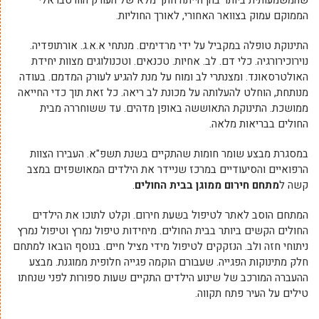
שהמשמעותית ביותר בהן הייתה חתך מלא של העורק הוורטבראלי
הממוקם עמוק בצוואר האחורי, לאורך החוליות.
התינוקת טופלה במקביל על ידי מרדימים. מנתחי א.א.ג. אורתופדיה.
נוירוכירורגיה. כלי דם. לב. אחיות. טכנאים. וטכנולוגים מצוות יחידת
האולטרסאונד. ומצנתרי לב ומוח על מנת להגיע לעורק המדמם. בעודה
מנותחת, הוחלט להעלותה על מכונת לב ריאה. כל זאת תוך כדי החייאה
ממושכת. התינוקת התאוששה באופן מדהים. עד ששוחררה מבית
החולים בבריאות מלאה.
במסגרת מבצע שומר חומות שהתקיים בשנת תשפ"א. העבירו הצוות
הרפואיים והסיעודיים במרכז שניידר את הילדים המאושפזים במצב
קשה ל
מתחם חירום ממוגן בבית החולים
.
המתחם הוסב לאתר לטיפול בשעת חירום. וקלט לתוכו את הילדים
החולים הקשים ביותר בבית החולים. מיחידות טיפול נמרץ וטיפול נמרץ
ניתוחי חזה ולב. הנזקקים לטיפול מידי מציל חיים. בנוסף הובאו למתחם
חלק מתינוקות הפגייה. שעבורם הוקמה פגייה חלופית ממוגנת. מבצע
ההעברה המורכב של שינוע הילדים התקיים שעות ספורות לפני שנחתו
טילים על העיר פתח תקווה.