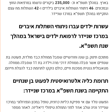
בארץ. במהלך תשפ"א וכ-
235,000
ביקורים נרשמו במרפאות החוץ
ובמכונים.
46
ניתוחי השתלות איברים בילדים ו-
42
השתלות מח עצם
התקיימו במהלך תשפ"א במרכז שניידר.
עשרות ילדים עברו ניתוחי השתלות איברים
במרכז שניידר לרפואת ילדים בישראל במהלך
שנת תשפ"א.
מתוכם תינוק בן שנה וחודשיים שסבל ממחלת כבד מולדת, פעוטה בת
שנתיים אשר סבלה ממחלת דרכי מרה וילדה בת 11 שסבלה ממחלה
מטאבולית גנטית מסכנת חיים, כולם נזקקו לתרומת כבד להצלת חייהם.
תרומת כליה אלטרואיסטית
לפעוט בן שנתיים
התקיימה בשנת תשפ"א במרכז שניידר:
הפעוט נולד עם אי ספיקת כליות כרונית, טופל במכון הנפרולוגי במרכז
שניידר והיה שלב אחד לפני התחלת טיפולי דיאליזה. לאחר מספר