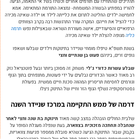
תהליכים שהתחילו עם תורמים אחרים וכשלו בשל אי התאמה, הגיעה
להוריו במפתיע הבשורה המשמחת- נמצאה התורמת המתאימה. אמא
לחמישה ילדים החליטה לתרום את כלייתה לילד או ילדה שאינה מכירה
כדי להציל את חייהם. המקרה עורר התרגשות רבה בקרב הצוותים
הרפואיים והסיעודיים, אישה מעוררת השראה שבאצילות נפש
תרמה
כליה
מגופה להצלת ילד שאינה מכירה.
בשנת תשפ"א טיפלו מומחי שניידר בתינוקות וילדים שבלעו ושאפו
גופים זרים, ביניהם
פעוט בן שנתיים וחצי
שבלע עשרות כדורי ג'לי
. משחק זה מסוכן ביותר ובעל פוטנציאל נזק
רב מאוד כאשר הכדורים נבלעים על ידי פעוטות, מתנפחים בתוך הגוף
וגורמים לחסימת תריסריון המהווה סכנת חיים ממשית. בפעולת
גסטרוסקופיה נשלף הגוף הזר וחייו של התינוק ניצלו.
דרמה של ממש התקיימה במרכז שניידר השנה
שלבית החולים הובהלה במצב קשה מאוד
תינוקת בת שנה וחצי לאחר
שנחבלה ונחתכה מזכוכית בצווארה
, בעת שנפלה מעגלת הסופר על
בקבוק שבור. התינוקת הגיעה כשהיא סובלת ממספר פגיעות צוואריות,