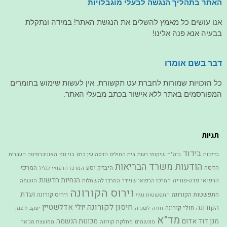
האתר בתהליך הנגשה לבעלי מוגבלויות
אנו עושים כל מאמץ להשלים את הנגשת האתר! במידה ונתקלת
בבעיה אנא פנה אלינו!
דבר בשם אומרו
כל הזכויות שמורות לחברת עט תקשורת. אין לעשות שימוש בחומרים
המפורסמים באתר ללא אישור בכתב מבעלי האתר.
תגיות
בידוד
בדיקות
ביה"ח שיקומי רעות
בית החולים הדסה עין כרם
בני גנץ
האוניברסיטה העברית
הודעות משרד הבריאות
הדסה
היבדק וסע
המרכז
המרכז הרפואי לגליל
הנחיות חדשות
הרפואי פדה-פוריה
המרכז הרפואי שניידר
המרכז להשתלות
הנשמה
וירוס הקורונה
ועדת
התפשטות הקורונה
וירוס קורונה
התפשטות נגיף
חיסון לקורונה
יולי אדלשטיין
הקורונה
חולי קורונה
חזרה לשגרה
יעקב ליצמן
מד"א
מגן דוד אדום
מכונות הנשמה
מונשמים
מחלקת קורונה
ממועצת מג'אר