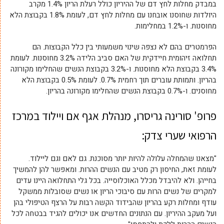
במבדק מחלות לחץ דם של ההיריון כולל רעלת הריון 1.4% מקרב
היולדות שחוסנו אובחנו עם מחלות לחץ דם, לעומת 1.8% בקבוצת הלא
מחוסנות. ו-1.2% במחלימות.
הפרמטרים בהם לא נצפה שינוי משמעותי בין כלל הקבוצות. הם
תחלואה זיהומית חיידקית של האם סביב הלידה 3.2% מחוסנות. לעומת
3.4% בקבוצת הלא מחוסנות. ו-3.2% בקבוצת הנשים שהחלימו מקורונה
בהריון. ותמותת עוברים תוך רחמית 0.7%. לעומת 0.5% בקבוצת הלא
מחוסנים. ו-0.7% בקבוצת הנשים שהחלימו מקורונה בהריון.
פרופ' סורינה גריסרו, מנהלת אגף אם ויילוד במרכז
הרפואי שערי צדק:
"מצאנו שהמחלה עלולה להיות יותר מסוכנת. גם לאם וגם ליילוד.
לעומת זאת, החיסון רק מטיב עם הנשים ההרות. ומאפשר להן להמשיך
בחייהן. ולא להיבדל מכלל האוכלוסייה. בכל גלי התחלואה היינו עדים
למקרים של נשים הרות עם סיבוכי הריון או נשים שסובלות ממשקל
עודף ומחלות רקע בהריון שהבידוד הקשה רבות על הרצף הטיפולי בהן
ועל מעקב ההיריון. עם הנתונים החדשים אנו יכולים להגיד בבטחה לכל