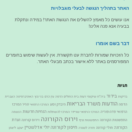
האתר בתהליך הנגשה לבעלי מוגבלויות
אנו עושים כל מאמץ להשלים את הנגשת האתר! במידה ונתקלת
בבעיה אנא פנה אלינו!
דבר בשם אומרו
כל הזכויות שמורות לחברת עט תקשורת. אין לעשות שימוש בחומרים
המפורסמים באתר ללא אישור בכתב מבעלי האתר.
תגיות
בידוד
בדיקות
ביה"ח שיקומי רעות
בית החולים הדסה עין כרם
בני גנץ
האוניברסיטה העברית
הודעות משרד הבריאות
הדסה
היבדק וסע
המרכז
המרכז הרפואי לגליל
הנחיות חדשות
הרפואי פדה-פוריה
המרכז הרפואי שניידר
המרכז להשתלות
הנשמה
וירוס הקורונה
ועדת
התפשטות הקורונה
וירוס קורונה
התפשטות נגיף
חיסון לקורונה
יולי אדלשטיין
הקורונה
חולי קורונה
חזרה לשגרה
יעקב ליצמן