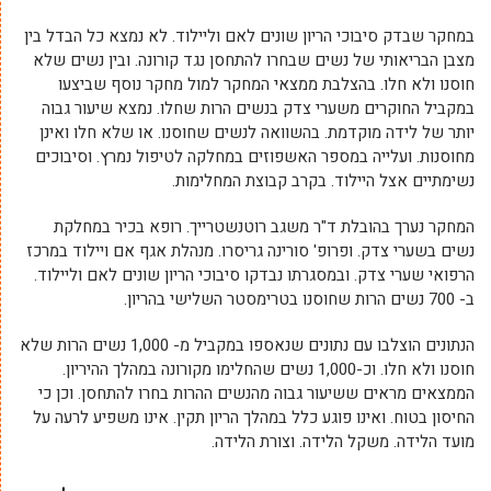
במחקר שבדק סיבוכי הריון שונים לאם וליילוד. לא נמצא כל הבדל בין
מצבן הבריאותי של נשים שבחרו להתחסן נגד קורונה. ובין נשים שלא
חוסנו ולא חלו. בהצלבת ממצאי המחקר למול מחקר נוסף שביצעו
במקביל החוקרים משערי צדק בנשים הרות שחלו. נמצא שיעור גבוה
יותר של לידה מוקדמת. בהשוואה לנשים שחוסנו. או שלא חלו ואינן
מחוסנות. ועלייה במספר האשפוזים במחלקה לטיפול נמרץ. וסיבוכים
נשימתיים אצל היילוד. בקרב קבוצת המחלימות.
המחקר נערך בהובלת ד"ר משגב רוטנשטרייך. רופא בכיר במחלקת
נשים בשערי צדק. ופרופ' סורינה גריסרו. מנהלת אגף אם ויילוד במרכז
הרפואי שערי צדק. ובמסגרתו נבדקו סיבוכי הריון שונים לאם וליילוד.
ב- 700 נשים הרות שחוסנו בטרימסטר השלישי בהריון.
הנתונים הוצלבו עם נתונים שנאספו במקביל מ- 1,000 נשים הרות שלא
חוסנו ולא חלו. וכ-1,000 נשים שהחלימו מקורונה במהלך ההיריון.
הממצאים מראים ששיעור גבוה מהנשים ההרות בחרו להתחסן. וכן כי
החיסון בטוח. ואינו פוגע כלל במהלך הריון תקין. אינו משפיע לרעה על
מועד הלידה. משקל הלידה. וצורת הלידה.